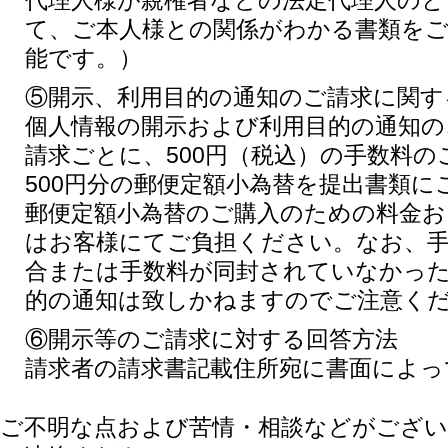
代理人様が親権者などの法定代理人のと
て、ご本人様との関係がわかる書類を
能です。）
⑤開示、利用目的の通知のご請求に関す
個人情報の開示および利用目的の通知の
請求ごとに、500円（税込）の手数料
500円分の郵便定額小為替を提出書類
郵便定額小為替のご購入のための料金お
はお客様にてご負担ください。なお、
合または手数料が同封されていなかった
的の通知は致しかねますのでご注意く
⑥開示等のご請求に対する回答方法
請求者の請求書記載住所宛に書面によっ
ご不明な点および苦情・相談などがござ