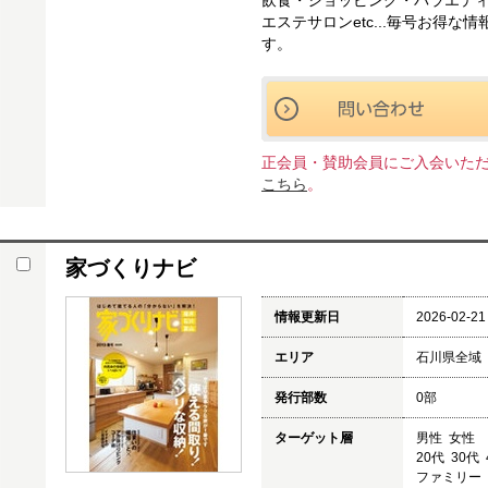
飲食・ショッピング・バラエテ
エステサロンetc...毎号お得
す。
正会員・賛助会員にご入会いた
こちら
。
家づくりナビ
情報更新日
2026-02-21
エリア
石川県全域
発行部数
0部
ターゲット層
男性 女性
20代 30代
ファミリ