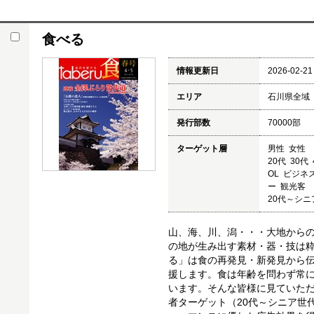
食べる
情報更新日
2026-02-21
エリア
石川県全域
発行部数
70000部
ターゲット層
男性 女性
20代 30代
OL ビジネ
ー 観光客
20代～シ
山、海、川、潟・・・大地から
の地が生み出す素材・器・技は
る」は食の再発見・新発見から
援します。食は年齢を問わず常
います。そんな皆様に見ていた
者ターゲット（20代～シニア世