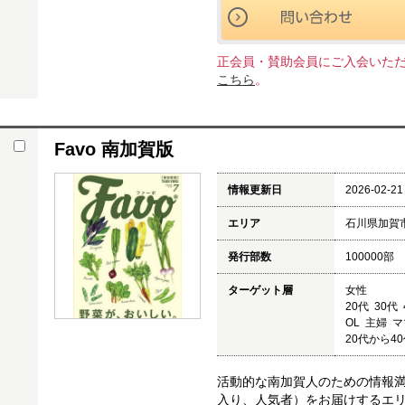
正会員・賛助会員にご入会いた
こちら
。
Favo 南加賀版
情報更新日
2026-02-21
エリア
石川県加賀
発行部数
100000部
ターゲット層
女性
20代 30代
OL 主婦 
20代から4
活動的な南加賀人のための情報満載
入り、人気者）をお届けするエリ