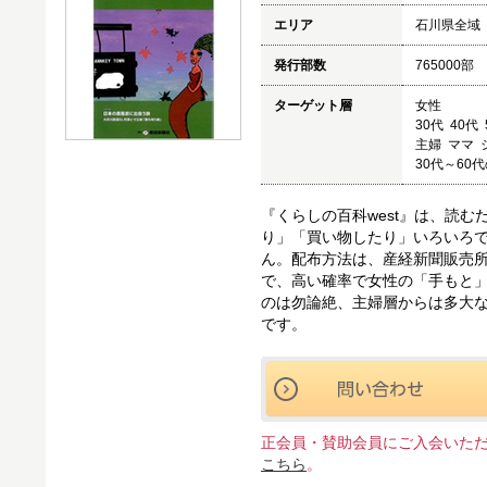
エリア
石川県全域
発行部数
765000部
ターゲット層
女性
30代 40代
主婦 ママ
30代～60
『くらしの百科west』は、読
り」「買い物したり」いろいろ
ん。配布方法は、産経新聞販売
で、高い確率で女性の「手もと
のは勿論絶、主婦層からは多大
です。
正会員・賛助会員にご入会いた
こちら
。