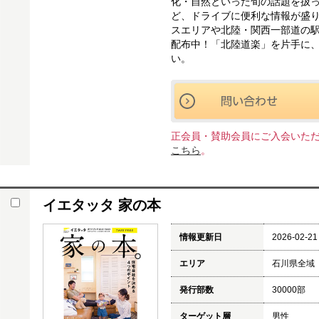
化・自然といった旬の話題を扱っ
ど、ドライブに便利な情報が盛り
スエリアや北陸・関西一部道の駅
配布中！「北陸道楽」を片手に
い。
正会員・賛助会員にご入会いた
こちら
。
イエタッタ 家の本
情報更新日
2026-02-21
エリア
石川県全域
発行部数
30000部
ターゲット層
男性