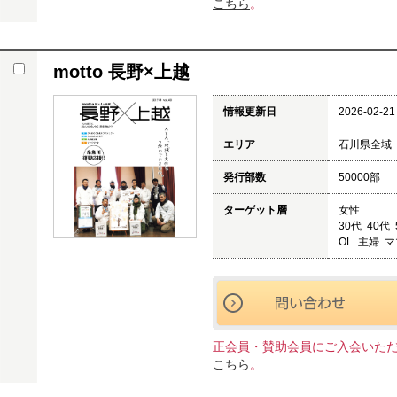
こちら
。
motto 長野×上越
情報更新日
2026-02-21
エリア
石川県全域
発行部数
50000部
ターゲット層
女性
30代 40代
OL 主婦 
正会員・賛助会員にご入会いた
こちら
。