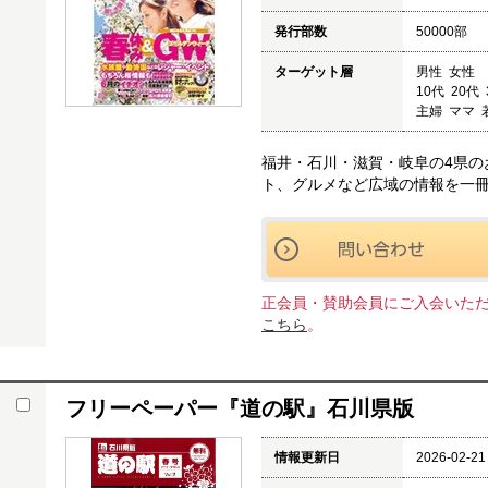
発行部数
50000部
ターゲット層
男性 女性
10代 20代
主婦 ママ
福井・石川・滋賀・岐阜の4県の
ト、グルメなど広域の情報を一
正会員・賛助会員にご入会いた
こちら
。
フリーペーパー『道の駅』石川県版
情報更新日
2026-02-21