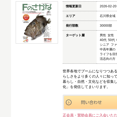
情報更新日
2026-02-20
エリア
石川県全域
発行部数
30000部
ターゲット層
男性 女性
40代 50代
シニア フ
中高年層の
ライフを目
活志向の方
世界各地でブームになりつつあ
らしさをより多くの人々に知っ
暮らし・自然・文化などを収集
化」を発信してまいります。
正会員・賛助会員にご入会いた