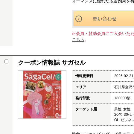
ォーマンスに優れた広告効果を
正会員・賛助会員にご入会いた
こちら
。
クーポン情報誌 サガセル
情報更新日
2026-02-21
エリア
石川県金沢
発行部数
180000部
ターゲット層
男性 女性
20代 30代
OL ビジネ