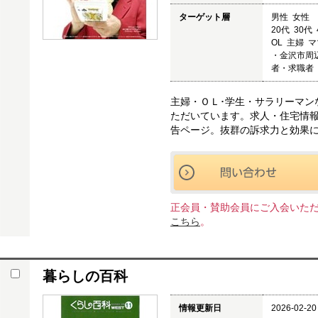
ターゲット層
男性 女性
20代 30代
OL 主婦 
・金沢市周
者・求職者
主婦・ＯＬ･学生・サラリーマン
ただいています。求人・住宅情
告ページ。抜群の訴求力と効果に
正会員・賛助会員にご入会いた
こちら
。
暮らしの百科
情報更新日
2026-02-20