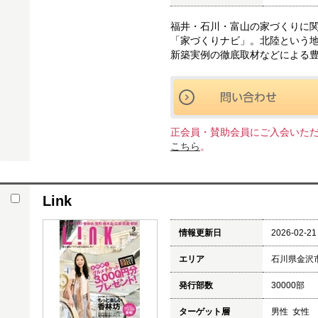
福井・石川・富山の家づくりに
「家づくりナビ」。北陸という
新築実例の徹底取材などによる
正会員・賛助会員にご入会いた
こちら
。
Link
情報更新日
2026-02-21
エリア
石川県金沢
発行部数
30000部
ターゲット層
男性 女性