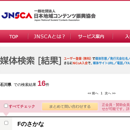
16
石川県
での検索結果
件
<< 前へ
1
次へ >>
正会員・賛助会員
すべてチェック
せが可能です。詳
Fのさかな