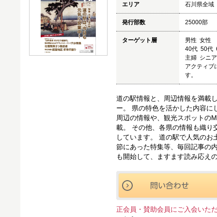
エリア
石川県全域
発行部数
25000部
ターゲット層
男性 女性
40代 50代
主婦 シニ
アクティブ
す。
道の駅情報と、周辺情報を満載
ー。 県の特色を活かした内容に
周辺の情報や、観光スポットのM
載。 その他、各県の情報も織り交
しています。 道の駅で人気のお
節にあった特集等、毎回記事の内
も開始して、ますます読み応え
正会員・賛助会員にご入会いた