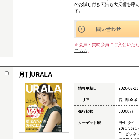
のお試し付き広告も大反響を呼
す。
正会員・賛助会員にご入会いた
こちら
。
月刊URALA
情報更新日
2026-02-21
エリア
石川県全域
発行部数
50000部
ターゲット層
男性 女性
20代 30代
OL ビジネ