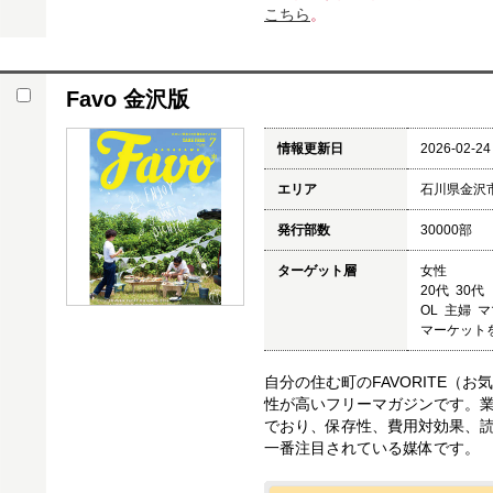
こちら
。
Favo 金沢版
情報更新日
2026-02-24
エリア
石川県金沢
発行部数
30000部
ターゲット層
女性
20代 30代
OL 主婦 
マーケット
自分の住む町のFAVORITE（
性が高いフリーマガジンです。
でおり、保存性、費用対効果、読
一番注目されている媒体です。