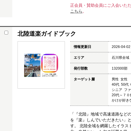
正会員・賛助会員にご入会いた
こちら
。
北陸道楽ガイドブック
情報更新日
2026-04-02
エリア
石川県全域
発行部数
132000部
ターゲット層
男性 女性
40代 50代
シニア フ
20代～７
かけが好き
「『北陸』地域で高速道路など
を『楽』しんでいただきたい」
す。 北陸全域を網羅したイラス