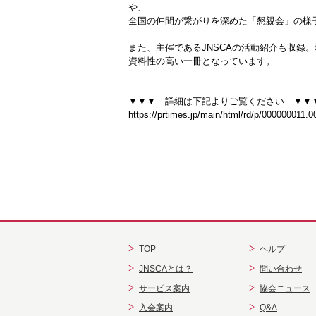
や、
全国の仲間が繋がりを深めた「懇親会」の様
また、主催であるJNSCAの活動紹介も収録
資料性の高い一冊となっています。
▼▼▼ 詳細は下記よりご覧ください ▼▼
https://prtimes.jp/main/html/rd/p/000000011.
TOP
ヘルプ
JNSCAとは？
問い合わせ
サービス案内
協会ニュース
入会案内
Q&A